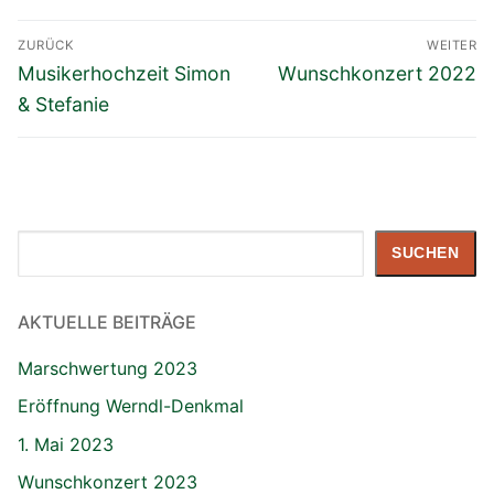
Beitragsnavigation
ZURÜCK
WEITER
Vorheriger
Nächster
Musikerhochzeit Simon
Wunschkonzert 2022
Beitrag:
Beitrag:
& Stefanie
Suchen
SUCHEN
AKTUELLE BEITRÄGE
Marschwertung 2023
Eröffnung Werndl-Denkmal
1. Mai 2023
Wunschkonzert 2023